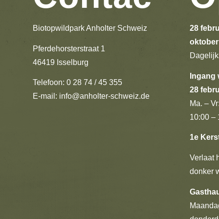
Biotopwildpark Anholter Schweiz
28 febru
oktober
Pferdehorsterstraat 1
Dagelijk
46419 Isselburg
Ingang w
Telefoon: 0 28 74 / 45 355
28 febru
E-mail:
info@anholter-schweiz.de
Ma. – Vr
10:00 – 
1e Kers
Verlaat h
donker 
Gastha
Maandag