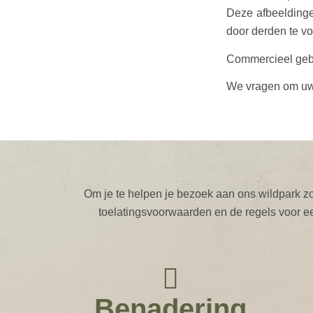
Deze afbeeldinge
door derden te v
Commercieel gebru
We vragen om uw b
Om je te helpen je bezoek aan ons wildpark zo 
toelatingsvoorwaarden en de regels voor e
Benadering