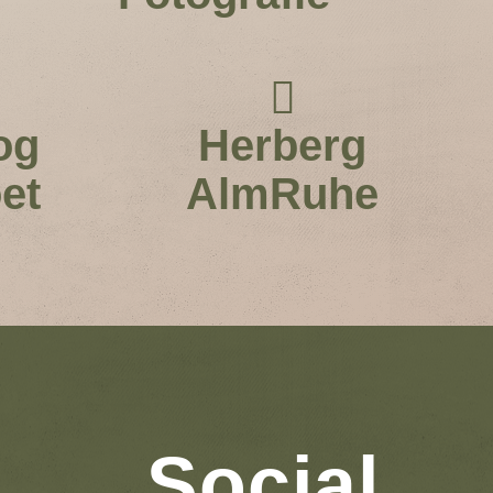
og
Herberg
et
AlmRuhe
n
Social