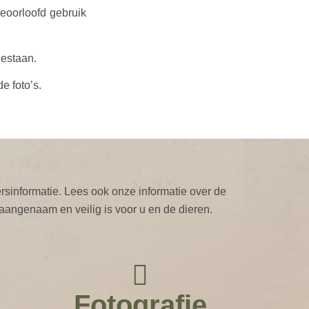
eoorloofd gebruik
gestaan.
e foto’s.
ersinformatie. Lees ook onze informatie over de
angenaam en veilig is voor u en de dieren.
Fotografie